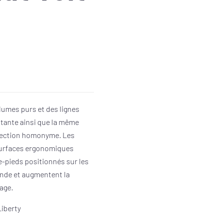
olumes purs et des lignes
stante ainsi que la même
ollection homonyme. Les
urfaces ergonomiques
e-pieds positionnés sur les
ande et augmentent la
age.
Liberty