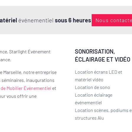
atériel
événementiel
sous 6 heures
Nous contact
SONORISATION,
ence, Starlight Événement
ÉCLAIRAGE ET VIDÉO
rance.
Location écrans LED et
 Marseille, notre entreprise
matériel vidéo
s séminaires, inaugurations
Location de sono
 de Mobilier Événementiel
et
Location éclairage
ur vous offrir une
événementiel
Location scènes, podiums e
structures Alu