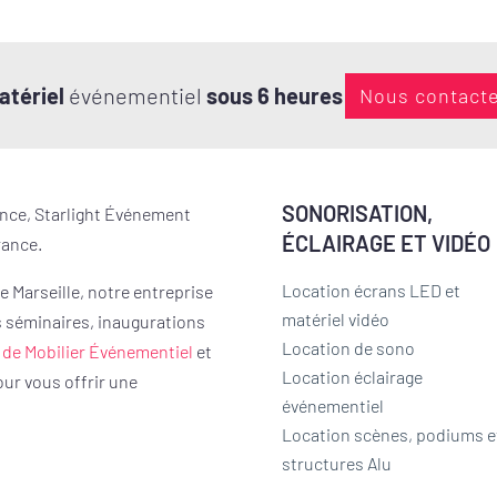
atériel
événementiel
sous 6 heures
Nous contact
SONORISATION,
ence, Starlight Événement
ÉCLAIRAGE ET VIDÉO
rance.
Location écrans LED et
 Marseille, notre entreprise
matériel vidéo
s séminaires, inaugurations
Location de sono
 de Mobilier Événementiel
et
Location éclairage
ur vous offrir une
événementiel
Location scènes, podiums e
structures Alu